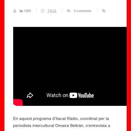
by
OBS
7.6.21
0 comments
En aquest programa d'Itacat Ràdio, coordinat per la
periodista intercultural Omaira Beltrán, s'entrevista a