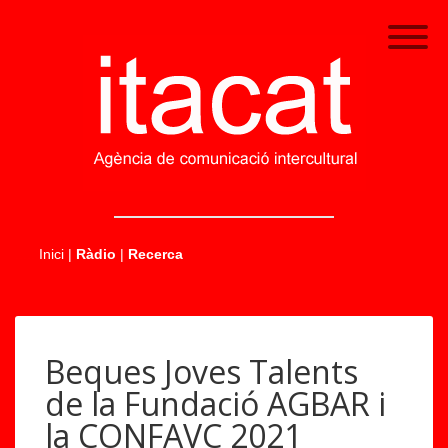
.....
Inici
|
Ràdio
|
Recerca
Beques Joves Talents
de la Fundació AGBAR i
la CONFAVC 2021