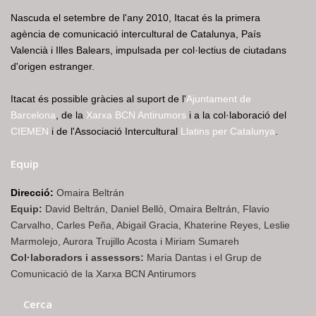
Nascuda el setembre de l'any 2010, Itacat és la primera
agència de comunicació intercultural de Catalunya, País
Valencià i Illes Balears, impulsada per col·lectius de ciutadans
d'origen estranger.
Itacat és possible gràcies al suport de l'
Ajuntament de
Barcelona
, de la
Xarxa BCN Antirumors
i a la col·laboració del
CIEMEN
i de l'Associació Intercultural
Llatins per Catalunya
.
Equip
Direcció:
Omaira Beltrán
Equip:
David Beltrán, Daniel Bellò, Omaira Beltrán, Flavio
Carvalho, Carles Peña, Abigail Gracia, Khaterine Reyes, Leslie
Marmolejo, Aurora Trujillo Acosta i Miriam Sumareh
Col·laboradors i assessors:
Maria Dantas i el Grup de
Comunicació de la Xarxa BCN Antirumors
Cerca