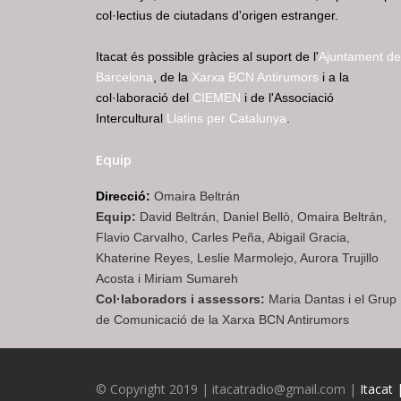
col·lectius de ciutadans d'origen estranger.
Itacat és possible gràcies al suport de l'
Ajuntament de
Barcelona
, de la
Xarxa BCN Antirumors
i a la
col·laboració del
CIEMEN
i de l'Associació
Intercultural
Llatins per Catalunya
.
Equip
Direcció:
Omaira Beltrán
Equip:
David Beltrán, Daniel Bellò, Omaira Beltrán,
Flavio Carvalho, Carles Peña, Abigail Gracia,
Khaterine Reyes, Leslie Marmolejo, Aurora Trujillo
Acosta i Miriam Sumareh
Col·laboradors i assessors:
Maria Dantas i el Grup
de Comunicació de la Xarxa BCN Antirumors
© Copyright 2019 | itacatradio@gmail.com |
Itacat 