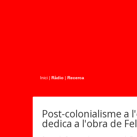
.....
Inici
|
Ràdio
|
Recerca
Post-colonialisme a 
dedica a l'obra de Fe