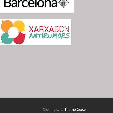
Disseny web
ThemeXpose