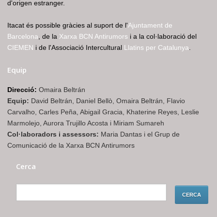
d'origen estranger.
Itacat és possible gràcies al suport de l'
Ajuntament de
Barcelona
, de la
Xarxa BCN Antirumors
i a la col·laboració del
CIEMEN
i de l'Associació Intercultural
Llatins per Catalunya
.
Equip
Direcció:
Omaira Beltrán
Equip:
David Beltrán, Daniel Bellò, Omaira Beltrán, Flavio
Carvalho, Carles Peña, Abigail Gracia, Khaterine Reyes, Leslie
Marmolejo, Aurora Trujillo Acosta i Miriam Sumareh
Col·laboradors i assessors:
Maria Dantas i el Grup de
Comunicació de la Xarxa BCN Antirumors
Cerca