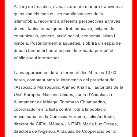
Al llarg de tres dies, s'analitzaran de manera transversal
quins són els motius i les manifestacions de la
islamofòbia, recorrent a diferents perspectives a través
de vuit taules temàtiques: dret, educació, mitjans de
comunicació, gènere, acció social, economia, islam i
història. Posteriorment a aquestes, s'obrirà un espai de
debat i també hi haurà espais de trobada perquè el
públic pugui interactuar.
La inauguració es durà a terme el dia 24, a les 10.00
hores, comptant amb la intervenció del president de
l'Associació Marroquina, Ahmed Khalifa, i autoritats de la
Unió Europea, Nacions Unides, Junta d'Andalusia i
Ajuntament de Màlaga: Tommaso Chiamparino,
coordinador en la lluita contra l'odi a la població
musulmana, en la Comissió Europea; Julio Andrade,
director de CIFAL Màlaga-UNITAR; María Luz Ortega,
directora de l'Agència Andalusa de Cooperació per al