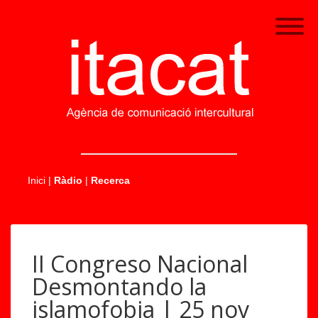
.....
Inici
|
Ràdio
|
Recerca
II Congreso Nacional
Desmontando la
islamofobia | 25 nov