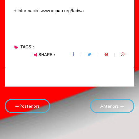
+ informació:
www.acpau.org/fadwa
TAGS :
SHARE :
←Posteriors
Anteriors →