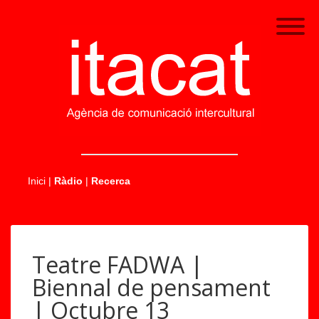
.....
Inici
|
Ràdio
|
Recerca
Teatre FADWA |
Biennal de pensament
| Octubre 13