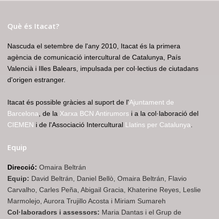
Què és Itacat?
Nascuda el setembre de l'any 2010, Itacat és la primera
agència de comunicació intercultural de Catalunya, País
Valencià i Illes Balears, impulsada per col·lectius de ciutadans
d'origen estranger.
Itacat és possible gràcies al suport de l'
Ajuntament de
Barcelona
, de la
Xarxa BCN Antirumors
i a la col·laboració del
CIEMEN
i de l'Associació Intercultural
Llatins per Catalunya
.
Equip
Direcció:
Omaira Beltrán
Equip:
David Beltrán, Daniel Bellò, Omaira Beltrán, Flavio
Carvalho, Carles Peña, Abigail Gracia, Khaterine Reyes, Leslie
Marmolejo, Aurora Trujillo Acosta i Miriam Sumareh
Col·laboradors i assessors:
Maria Dantas i el Grup de