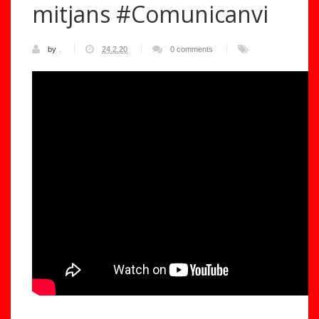
mitjans #Comunicanvi
by
.
24.2.20
0 comments