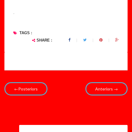
.
TAGS :
SHARE :
←Posteriors
Anteriors →