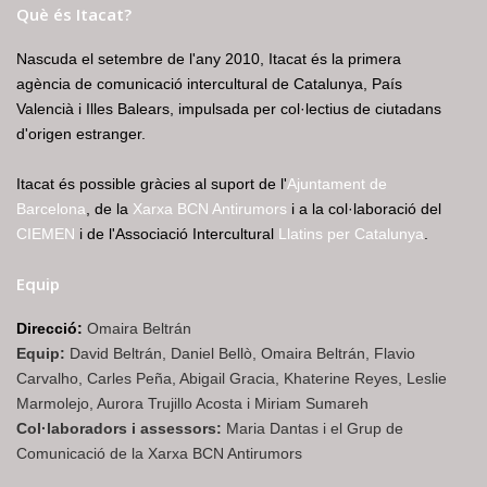
Què és Itacat?
Nascuda el setembre de l'any 2010, Itacat és la primera
agència de comunicació intercultural de Catalunya, País
Valencià i Illes Balears, impulsada per col·lectius de ciutadans
d'origen estranger.
Itacat és possible gràcies al suport de l'
Ajuntament de
Barcelona
, de la
Xarxa BCN Antirumors
i a la col·laboració del
CIEMEN
i de l'Associació Intercultural
Llatins per Catalunya
.
Equip
Direcció:
Omaira Beltrán
Equip:
David Beltrán, Daniel Bellò, Omaira Beltrán, Flavio
Carvalho, Carles Peña, Abigail Gracia, Khaterine Reyes, Leslie
Marmolejo, Aurora Trujillo Acosta i Miriam Sumareh
Col·laboradors i assessors:
Maria Dantas i el Grup de
Comunicació de la Xarxa BCN Antirumors