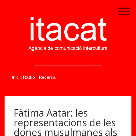
.....
Inici
|
Ràdio
|
Recerca
Fàtima Aatar: les
representacions de les
dones musulmanes als