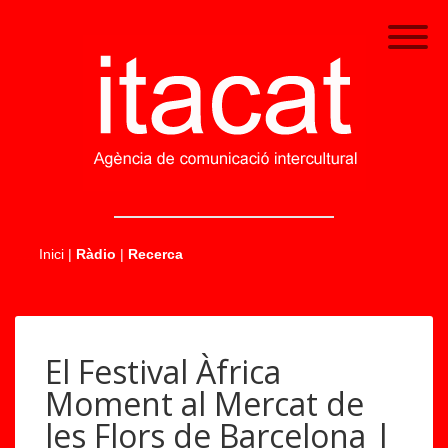
.....
Inici
|
Ràdio
|
Recerca
El Festival Àfrica
Moment al Mercat de
les Flors de Barcelona |