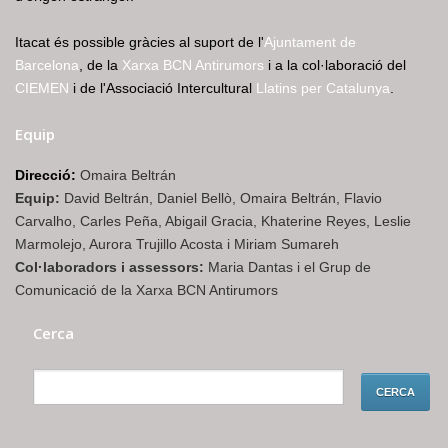
Itacat és possible gràcies al suport de l'
Ajuntament de
Barcelona
, de la
Xarxa BCN Antirumors
i a la col·laboració del
CIEMEN
i de l'Associació Intercultural
Llatins per Catalunya
.
Equip
Direcció:
Omaira Beltrán
Equip:
David Beltrán, Daniel Bellò, Omaira Beltrán, Flavio
Carvalho, Carles Peña, Abigail Gracia, Khaterine Reyes, Leslie
Marmolejo, Aurora Trujillo Acosta i Miriam Sumareh
Col·laboradors i assessors:
Maria Dantas i el Grup de
Comunicació de la Xarxa BCN Antirumors
Cerca