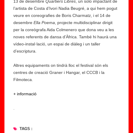
13 de desembre
Quartiers Libres
, un solo impactant de
l’artista de Costa d’Ivori Nadia Beugré, a qui hem pogut
veure en coreografies de Boris Charmatz, i el 14 de
desembre
Ella Poema
, projecte multidisciplinar dirigit
per la coreògrafa Aida Colmenero que dona veu a les
noves referents de dansa d'Àfrica. També hi haurà una
vídeo-instal·lació, un espai de diàleg i un taller
d’escriptura.
Altres equipaments on tindrà lloc el festival són els
centres de creació Graner i Hangar, el CCCB i la
Filmoteca.
+ informació
.
TAGS :