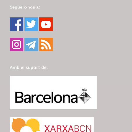
Segueix-nos a:
Amb el suport de: