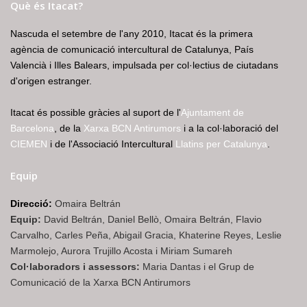
Què és Itacat?
Nascuda el setembre de l'any 2010, Itacat és la primera
agència de comunicació intercultural de Catalunya, País
Valencià i Illes Balears, impulsada per col·lectius de ciutadans
d'origen estranger.
Itacat és possible gràcies al suport de l'
Ajuntament de
Barcelona
, de la
Xarxa BCN Antirumors
i a la col·laboració del
CIEMEN
i de l'Associació Intercultural
Llatins per Catalunya
.
Equip
Direcció:
Omaira Beltrán
Equip:
David Beltrán, Daniel Bellò, Omaira Beltrán, Flavio
Carvalho, Carles Peña, Abigail Gracia, Khaterine Reyes, Leslie
Marmolejo, Aurora Trujillo Acosta i Miriam Sumareh
Col·laboradors i assessors:
Maria Dantas i el Grup de
Comunicació de la Xarxa BCN Antirumors