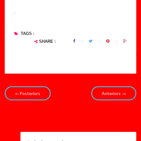
.
TAGS :
SHARE :
←Posteriors
Anteriors →