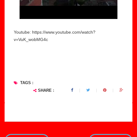
Youtube: https://www.youtube.com/watch?
v=VuK_wobMG4c
#videos #cultura #refugiats #culturadepau #catalunya
#migraciò
TAGS :
SHARE :