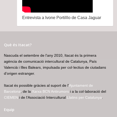
Entrevista a Ivone Portilllo de Casa Jaguar
Què és Itacat?
Nascuda el setembre de l'any 2010, Itacat és la primera
agència de comunicació intercultural de Catalunya, País
Valencià i Illes Balears, impulsada per col·lectius de ciutadans
d'origen estranger.
Itacat és possible gràcies al suport de l'
Ajuntament de
Barcelona
, de la
Xarxa BCN Antirumors
i a la col·laboració del
CIEMEN
i de l'Associació Intercultural
Llatins per Catalunya
.
Equip