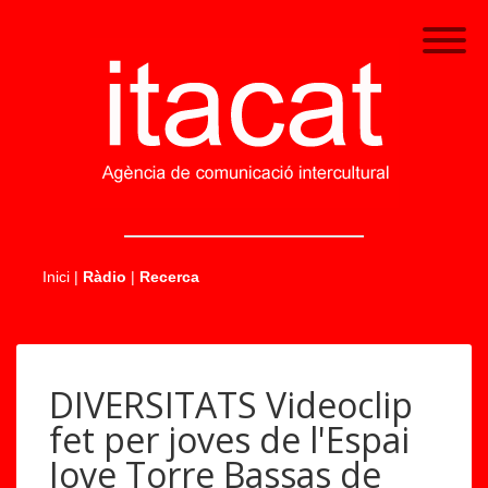
.....
Inici
|
Ràdio
|
Recerca
DIVERSITATS Videoclip
fet per joves de l'Espai
Jove Torre Bassas de