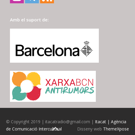
Amb el suport de:
© Copyright 2019 | itacatradio@gmail.com |
Itacat | Agència
de Comunicació Intercultural
Disseny web
ThemeXpose
BACK TO TOP