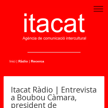
.....
Inici
|
Ràdio
|
Recerca
Itacat Ràdio | Entrevista
a Boubou Càmara,
president de