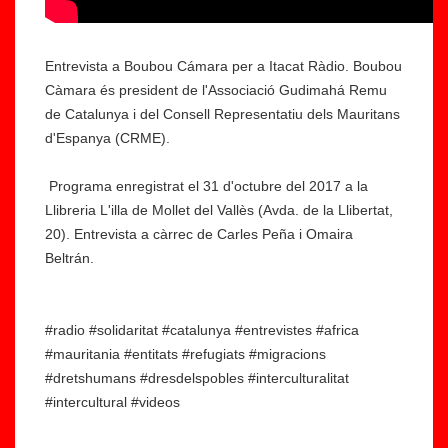
Entrevista a Boubou Cámara per a Itacat Ràdio. Boubou
Càmara és president de l'Associació Gudimahá Remu
de Catalunya i del Consell Representatiu dels Mauritans
d'Espanya (CRME).
Programa enregistrat el 31 d'octubre del 2017 a la
Llibreria L'illa de Mollet del Vallès (Avda. de la Llibertat,
20). Entrevista a càrrec de Carles Peña i Omaira
Beltrán.
#radio #solidaritat #catalunya #entrevistes #africa
#mauritania #entitats #refugiats #migracions
#dretshumans #dresdelspobles #interculturalitat
#intercultural #videos