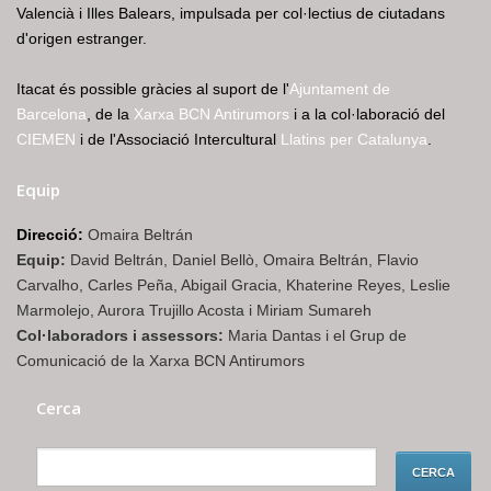
Valencià i Illes Balears, impulsada per col·lectius de ciutadans
d'origen estranger.
Itacat és possible gràcies al suport de l'
Ajuntament de
Barcelona
, de la
Xarxa BCN Antirumors
i a la col·laboració del
CIEMEN
i de l'Associació Intercultural
Llatins per Catalunya
.
Equip
Direcció:
Omaira Beltrán
Equip:
David Beltrán, Daniel Bellò, Omaira Beltrán, Flavio
Carvalho, Carles Peña, Abigail Gracia, Khaterine Reyes, Leslie
Marmolejo, Aurora Trujillo Acosta i Miriam Sumareh
Col·laboradors i assessors:
Maria Dantas i el Grup de
Comunicació de la Xarxa BCN Antirumors
Cerca