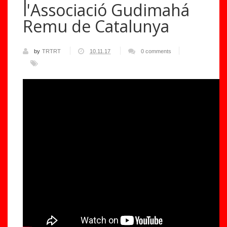
l'Associació Gudimahá
Remu de Catalunya
by
TRTRT
10.11.17
0 comments