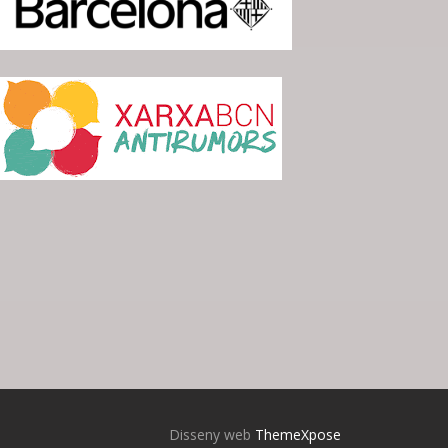
Disseny web
ThemeXpose