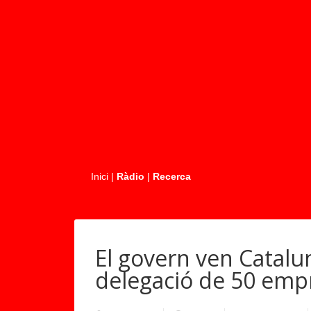
.....
Inici
|
Ràdio
|
Recerca
El govern ven Catalu
delegació de 50 emp