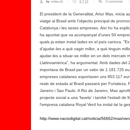
by
redacció
6.7.13
0 comments
El president de la Generalitat, Artur Mas, inicia 
viatge al Brasil amb l'objectiu principal de pro
Catalunya i les seves empreses. Així ho ha expli
ha apuntat que va acompanyat d'unes 50 emprese
quals ja estan instal·lades en el país carioca. "Es
d'ajudar-les a què vagin millor, a què tinguin mill
ajudar-les a situar-se millor en un dels mercats
Llatinoamèrica", ha argumentat. Amb dades del 
importava de Brasil per un valor de 1.181.725 eu
empreses catalanes exportaven uns 853.117 euro
reals de estada al Brasil passarà per Fortaleza, F
Janeiro i Sao Paulo. A Rio de Janeiro, Mas aprofit
projecte social a una 'favela' i també l'estadi de
l'empresa catalana Royal Verd ha instal·lat la ge
http://www.naciodigital.cat/noticia/56662/mas/ven