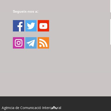
Segueix-nos a:
| Agència de Comunicació Intercultural
BACK TO TOP