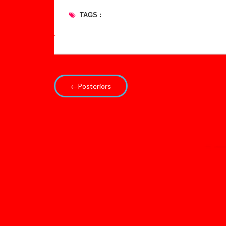
TAGS :
←Posteriors