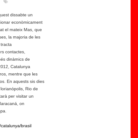
aquest dissabte un
mocionar econòmicament
cat el mateix Mas, que
s, la majoria de les
 tracta
ors contactes,
 més dinàmics de
2012, Catalunya
ros, mentre que les
s. En aquests sis dies
lorianópolis, Rio de
arà per visitar un
 Maracaná, on
spa.
/catalunya/brasil