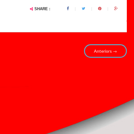
SHARE :
Anteriors →