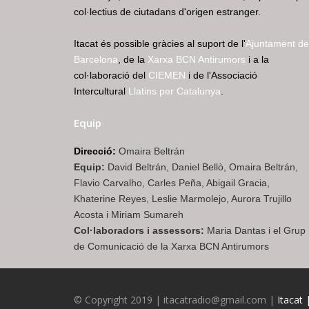
col·lectius de ciutadans d'origen estranger.
Itacat és possible gràcies al suport de l'
Ajuntament de
Barcelona
, de la
Xarxa BCN Antirumors
i a la
col·laboració del
CIEMEN
i de l'Associació
Intercultural
Llatins per Catalunya
.
Equip
Direcció:
Omaira Beltrán
Equip:
David Beltrán, Daniel Bellò, Omaira Beltrán,
Flavio Carvalho, Carles Peña, Abigail Gracia,
Khaterine Reyes, Leslie Marmolejo, Aurora Trujillo
Acosta i Miriam Sumareh
Col·laboradors i assessors:
Maria Dantas i el Grup
de Comunicació de la Xarxa BCN Antirumors
© Copyright 2019 | itacatradio@gmail.com |
Itacat 