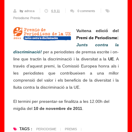
e
Li
n
n
by
adroca
6.9.11
0 comments
a
g
Periodisme
Premis
e
u
Vuitena edició del
di
a
Premi de Periodisme:
ci
p
Junts contra la
ó
a
discriminació!
per a periodistes de premsa escrite i on-
d
x
line que tractin la discriminació i la diversitat a la
UE
. A
el
2
través d'aquest premi, la Comissió Europea honra als i
s
0
les periodistes que contribueixen a una millor
P
1
comprensió del valor i els beneficis de la diversitat i la
r
2
lluita contra la discriminació a la UE.
e
p
m
e
El termini per presentar-se finalitza a les 12.00h del
is
r
migdia del
10 de novembre de 2011
.
C
J
á
o
m
n
TAGS :
PERIODISME
|
PREMIS
|
a
L