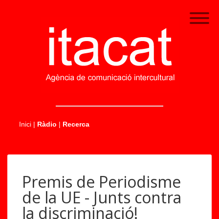
.....
Inici
|
Ràdio
|
Recerca
P
Premis de Periodisme
r
N
e
de la UE - Junts contra
o
m
la discriminació!
v
i