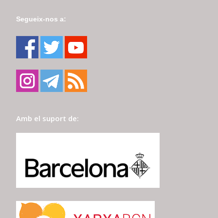
Segueix-nos a:
Amb el suport de: