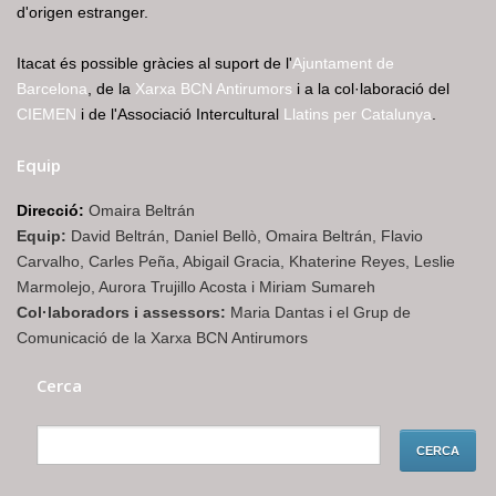
d'origen estranger.
Itacat és possible gràcies al suport de l'
Ajuntament de
Barcelona
, de la
Xarxa BCN Antirumors
i a la col·laboració del
CIEMEN
i de l'Associació Intercultural
Llatins per Catalunya
.
Equip
Direcció:
Omaira Beltrán
Equip:
David Beltrán, Daniel Bellò, Omaira Beltrán, Flavio
Carvalho, Carles Peña, Abigail Gracia, Khaterine Reyes, Leslie
Marmolejo, Aurora Trujillo Acosta i Miriam Sumareh
Col·laboradors i assessors:
Maria Dantas i el Grup de
Comunicació de la Xarxa BCN Antirumors
Cerca