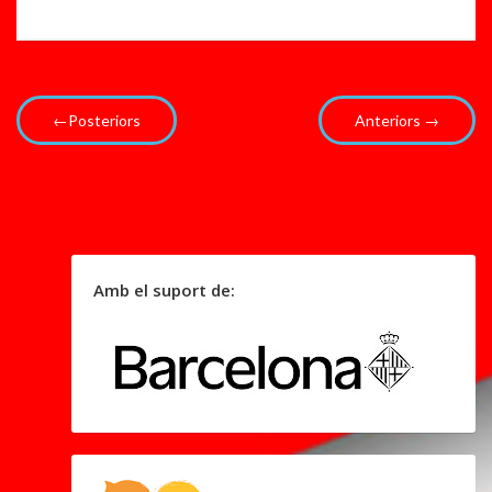
e
c.
...
..
←Posteriors
Anteriors →
Amb el suport de: