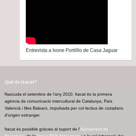
Entrevista a Ivone Portilllo de Casa Jaguar
Què és Itacat?
Nascuda el setembre de l'any 2010, Itacat és la primera
agència de comunicació intercultural de Catalunya, País
Valencià i Illes Balears, impulsada per col·lectius de ciutadans
d'origen estranger.
Itacat és possible gràcies al suport de l'
Ajuntament de
Barcelona
, de la
Xarxa BCN Antirumors
i a la col·laboració del