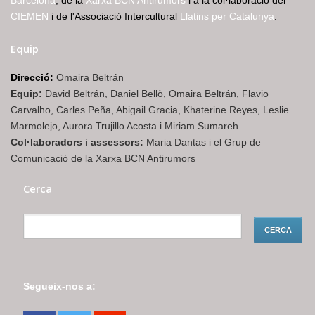
CIEMEN
i de l'Associació Intercultural
Llatins per Catalunya
.
Equip
Direcció:
Omaira Beltrán
Equip:
David Beltrán, Daniel Bellò, Omaira Beltrán, Flavio
Carvalho, Carles Peña, Abigail Gracia, Khaterine Reyes, Leslie
Marmolejo, Aurora Trujillo Acosta i Miriam Sumareh
Col·laboradors i assessors:
Maria Dantas i el Grup de
Comunicació de la Xarxa BCN Antirumors
Cerca
Segueix-nos a: