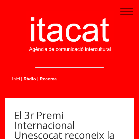
.....
Inici
|
Ràdio
|
Recerca
El 3r Premi
Internacional
Unescocat reconeix la