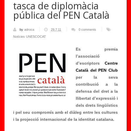
tasca de diplomàcia
pública del PEN Català
by
adroca
29.7.11
0 comments
Notícies
UNESCOCAT
Es premia
l’associació
d’escriptors
Centre
Català del PEN Club
per la seva
contribució a la
defensa del dret a la
llibertat d’expressió i
dels drets lingüístics
i pel seu compromís amb el diàleg entre les cultures
i la projecció internacional de la identitat catalana.