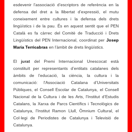
esdevenir l’associació d’escriptors de referència en la
defensa del dret a la llibertat d’expressió, el mutu
coneixement entre cultures i la defensa dels drets
lingüístics i de la pau. És en aquest sentit que el PEN
Català es fa càrrec del Comitè de Traducció i Drets
Lingüístics del PEN Internacional, coordinat per
Josep
Maria Terricabras
en l’àmbit de drets lingüístics.
El
jurat
del Premi Internacional Unescocat està
constituït per representants d’entitats catalanes dels
àmbits de l’educació, la ciència, la cultura i la
L
comunicació: l'Associació Catalana d’Universitats
a
Públiques, el Consell Escolar de Catalunya, el Consell
x
Nacional de la Cultura i de les Arts, l'Institut d’Estudis
a
L
Catalans, la Xarxa de Parcs Científics i Tecnològics de
r
e
Catalunya, l'Institut Ramon Llull, Òmnium Cultural, el
x
s
Col·legi de Periodistes de Catalunya i Televisió de
a
r
Catalunya.
ci
el