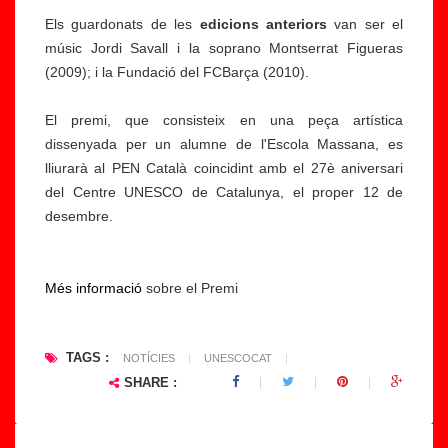
vi
a
Els guardonats de les
edicions anteriors
van ser el
l
ci
músic Jordi Savall i la soprano Montserrat Figueras
U
o
(2009); i la Fundació del FCBarça (2010).
N
n
E
s
El premi, que consisteix en una peça artística
S
e
dissenyada per un alumne de l'Escola Massana, es
C
nt
lliurarà al PEN Català coincidint amb el 27è aniversari
O
r
del Centre UNESCO de Catalunya, el proper 12 de
c
e
desembre.
a
c
t
o
a
m
Més informació
sobre el Premi
l
u
a
ni
n
c
TAGS :
NOTÍCIES
|
UNESCOCAT
|
a
a
SHARE :
c
ci
e
ó
l
i