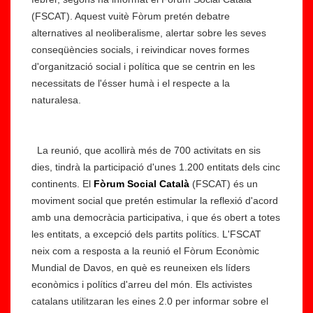
(FSCAT). Aquest vuitè Fòrum pretén debatre
alternatives al neoliberalisme, alertar sobre les seves
conseqüències socials, i reivindicar noves formes
A
d'organització social i política que se centrin en les
m
necessitats de l'ésser humà i el respecte a la
è
naturalesa.
ri
S
c
O
a
S
La reunió, que acollirà més de 700 activitats en sis
Ll
R
dies, tindrà la participació d'unes 1.200 entitats dels cinc
at
a
continents. El
Fòrum Social Català
(FSCAT) és un
in
ci
moviment social que pretén estimular la reflexió d'acord
a
s
amb una democràcia participativa, i que és obert a totes
li
m
les entitats, a excepció dels partits polítics. L'FSCAT
d
e
neix com a resposta a la reunió el Fòrum Econòmic
e
cr
Mundial de Davos, en què es reuneixen els líders
r
iti
econòmics i polítics d'arreu del món. Els activistes
a
c
catalans utilitzaran les eines 2.0 per informar sobre el
r
a