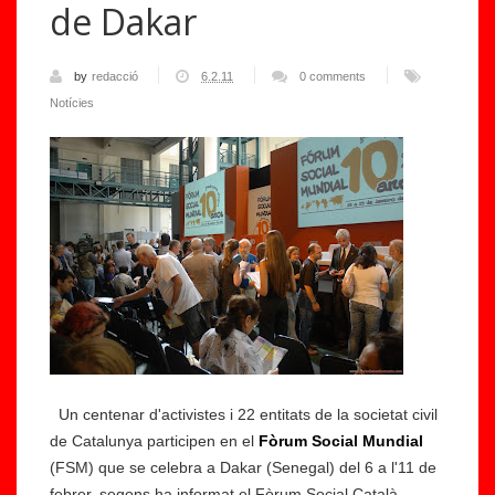
de Dakar
by
redacció
6.2.11
0 comments
Notícies
Un centenar d'activistes i 22 entitats de la societat civil
de Catalunya participen en el
Fòrum Social Mundial
(FSM) que se celebra a Dakar (Senegal) del 6 a l'11 de
febrer, segons ha informat el Fòrum Social Català