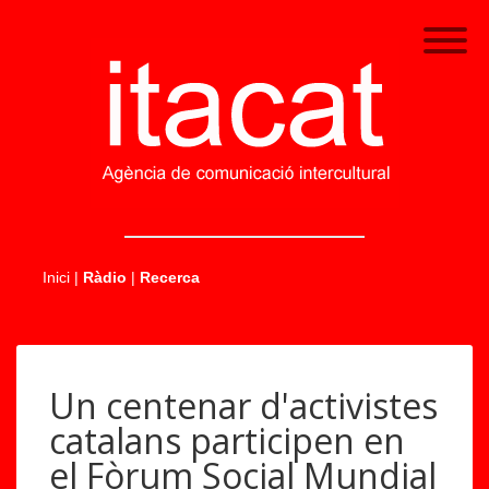
.....
Inici
|
Ràdio
|
Recerca
Un centenar d'activistes
catalans participen en
el Fòrum Social Mundial