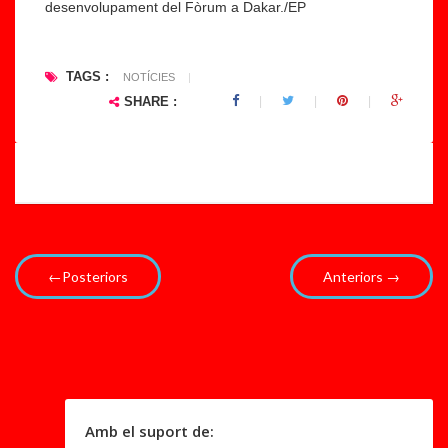
desenvolupament del Fòrum a Dakar./EP
à
la
la
"f
“i
al
TAGS :
NOTÍCIES
|
m
ta
SHARE :
p
d
a
e
r
r
a.
e.
..
..
←Posteriors
Anteriors →
Amb el suport de: