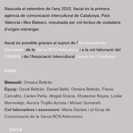
Nascuda el setembre de l'any 2010, Itacat és la primera
agència de comunicació intercultural de Catalunya, País
Valencià i Illes Balears, impulsada per col·lectius de ciutadans
d'origen estranger.
Itacat és possible gràcies al suport de l'
Ajuntament de
Barcelona
, de la
Xarxa BCN Antirumors
i a la col·laboració del
CIEMEN
i de l'Associació Intercultural
Llatins per Catalunya
.
Equip
Direcció:
Omaira Beltrán
Equip:
David Beltrán, Daniel Bellò, Omaira Beltrán, Flavio
Carvalho, Carles Peña, Abigail Gracia, Khaterine Reyes, Leslie
Marmolejo, Aurora Trujillo Acosta i Miriam Sumareh
Col·laboradors i assessors:
Maria Dantas i el Grup de
Comunicació de la Xarxa BCN Antirumors
Cerca