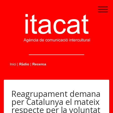
.....
Inici
|
Ràdio
|
Recerca
Reagrupament demana
per Catalunya el mateix
respecte per la voluntat