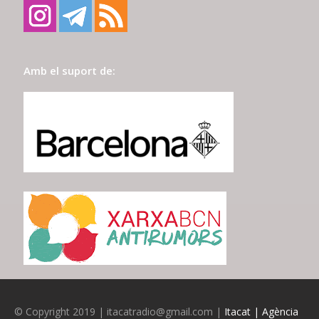
Amb el suport de:
© Copyright 2019 | itacatradio@gmail.com |
Itacat | Agència