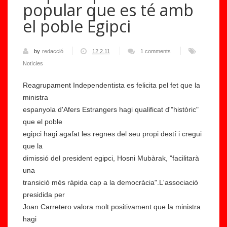
popular que es té amb
el poble Egipci
by
redacció
12.2.11
1 comments
Notícies
Reagrupament Independentista es felicita pel fet que la
ministra
espanyola d'Afers Estrangers hagi qualificat d'"històric"
È
que el poble
ti
egipci hagi agafat les regnes del seu propi destí i cregui
c
que la
a
B
dimissió del president egipci, Hosni Mubàrak, "facilitarà
a
a
una
p
d
transició més ràpida cap a la democràcia".L'associació
li
al
presidida per
c
o
Joan Carretero valora molt positivament que la ministra
a
n
hagi
d
a