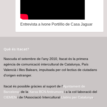
Entrevista a Ivone Portilllo de Casa Jaguar
Què és Itacat?
Nascuda el setembre de l'any 2010, Itacat és la primera
agència de comunicació intercultural de Catalunya, País
Valencià i Illes Balears, impulsada per col·lectius de ciutadans
d'origen estranger.
Itacat és possible gràcies al suport de l'
Ajuntament de
Barcelona
, de la
Xarxa BCN Antirumors
i a la col·laboració del
CIEMEN
i de l'Associació Intercultural
Llatins per Catalunya
.