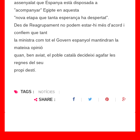
assenyalat que Espanya està disposada a
a
s
"acompanyar" Egipte en aquesta
a
u
"nova etapa que tanta esperança ha despertat".
l
p
Des de Reagrupament no podem estar-hi més d'acord i
s
ri
confiem que tant
s
m
la ministra com tot el Govern espanyol mantindran la
e
ei
mateixa opinió
r
x
quan, ben aviat, el poble català decideixi agafar les
v
el
regnes del seu
e
r
propi destí.
i
e
s
gi
s
st
TAGS :
NOTÍCIES
|
o
r
SHARE :
c
e
i
m
a
u
l
ni
s
...