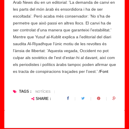
Arab News diu en un editorial: 'La demanda de canvi en
Ll
les parts del món àrab és ensordidora i ha de ser
at
escoltada'. Però acaba més conservador: 'No s'ha de
in
permetre que això passi en altres llocs. El canvi ha de
a
ser controlat d'una manera que garanteixi l'estabilitat.'
li
Mentre que Yusuf al-Kublit explica a l'editorial del diari
d
saudita Al-Riyadhque l'únic motiu de les revoltes és
I
e
l'ànsia de llibertat: 'Aquesta vegada, Occident no pot
n
r
culpar als soviètics de l'est d'estar-hi al davant, així com
v
a
els periodistes i polítics àrabs tampoc poden afirmar que
e
r
es tracta de conspiracions traçades per l'oest.'
/Font
rt
à
ir
la
a
“i
TAGS :
NOTÍCIES
|
l'
m
SHARE :
À
p
fr
a
i
r
c
a.
a
..