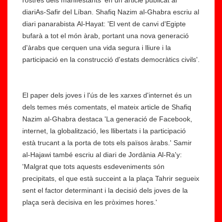
rostres dels manifestants' en un article publicat al
diariAs-Safir del Líban. Shafiq Nazim al-Ghabra escriu al
diari panarabista Al-Hayat: 'El vent de canvi d'Egipte
bufarà a tot el món àrab, portant una nova generació
d'àrabs que cerquen una vida segura i lliure i la
participació en la construcció d'estats democràtics civils'.
El paper dels joves i l'ús de les xarxes d'internet és un
dels temes més comentats, el mateix article de Shafiq
Nazim al-Ghabra destaca 'La generació de Facebook,
internet, la globalització, les llibertats i la participació
està trucant a la porta de tots els països àrabs.' Samir
al-Hajawi també escriu al diari de Jordània Al-Ra'y:
A
'Malgrat que tots aquests esdeveniments són
m
precipitats, el que està succeint a la plaça Tahrir segueix
è
sent el factor determinant i la decisió dels joves de la
ri
plaça serà decisiva en les pròximes hores.'
c
a