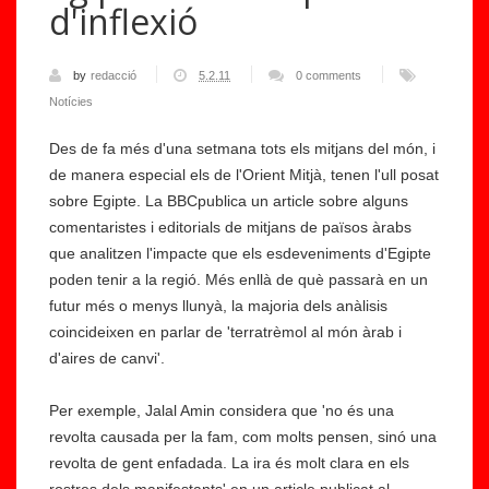
d'inflexió
by
redacció
5.2.11
0 comments
Notícies
Des de fa més d'una setmana tots els mitjans del món, i
de manera especial els de l'Orient Mitjà, tenen l'ull posat
sobre Egipte. La BBCpublica un article sobre alguns
comentaristes i editorials de mitjans de països àrabs
que analitzen l'impacte que els esdeveniments d'Egipte
poden tenir a la regió. Més enllà de què passarà en un
futur més o menys llunyà, la majoria dels anàlisis
coincideixen en parlar de 'terratrèmol al món àrab i
d'aires de canvi'.
Per exemple, Jalal Amin considera que 'no és una
revolta causada per la fam, com molts pensen, sinó una
revolta de gent enfadada. La ira és molt clara en els