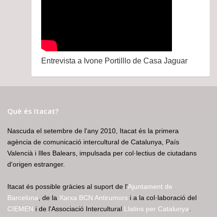
Entrevista a Ivone Portilllo de Casa Jaguar
Què és Itacat?
Nascuda el setembre de l'any 2010, Itacat és la primera
agència de comunicació intercultural de Catalunya, País
Valencià i Illes Balears, impulsada per col·lectius de ciutadans
d'origen estranger.
Itacat és possible gràcies al suport de l'
Ajuntament de
Barcelona
, de la
Xarxa BCN Antirumors
i a la col·laboració del
CIEMEN
i de l'Associació Intercultural
Llatins per Catalunya
.