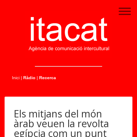
.....
Inici
|
Ràdio
|
Recerca
Els mitjans del món
àrab veuen la revolta
egípcia com un punt