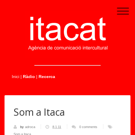
.....
Inici
|
Ràdio
|
Recerca
Som a Itaca
by
adroca
8.1.11
0 comments
Som a Itaca