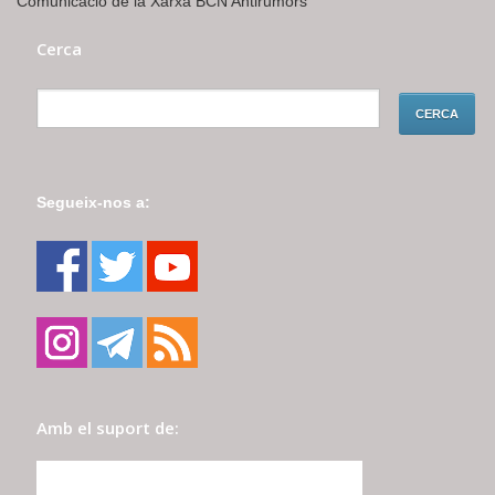
Comunicació de la Xarxa BCN Antirumors
Cerca
Segueix-nos a:
Amb el suport de: