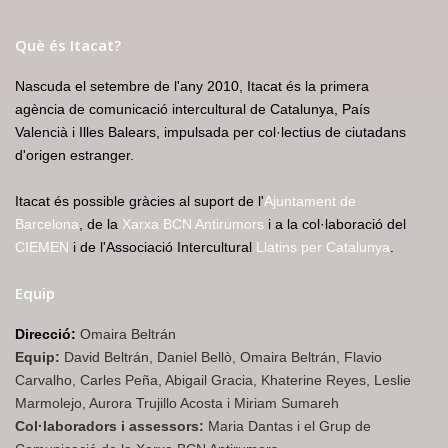
Què és Itacat?
Nascuda el setembre de l'any 2010, Itacat és la primera
agència de comunicació intercultural de Catalunya, País
Valencià i Illes Balears, impulsada per col·lectius de ciutadans
d'origen estranger.
Itacat és possible gràcies al suport de l'
Ajuntament de
Barcelona
, de la
Xarxa BCN Antirumors
i a la col·laboració del
CIEMEN
i de l'Associació Intercultural
Llatins per Catalunya
.
Equip
Direcció:
Omaira Beltrán
Equip:
David Beltrán, Daniel Bellò, Omaira Beltrán, Flavio
Carvalho, Carles Peña, Abigail Gracia, Khaterine Reyes, Leslie
Marmolejo, Aurora Trujillo Acosta i Miriam Sumareh
Col·laboradors i assessors:
Maria Dantas i el Grup de