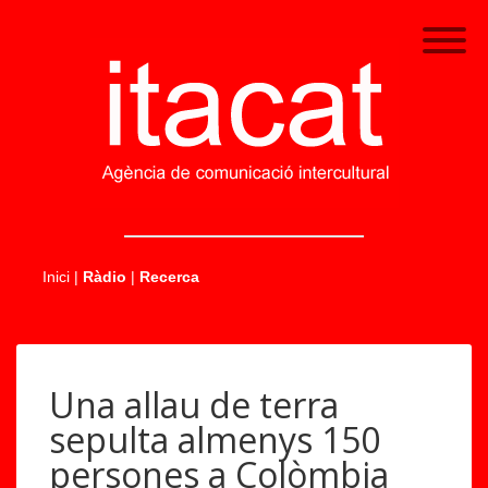
.....
Inici
|
Ràdio
|
Recerca
Una allau de terra
sepulta almenys 150
persones a Colòmbia