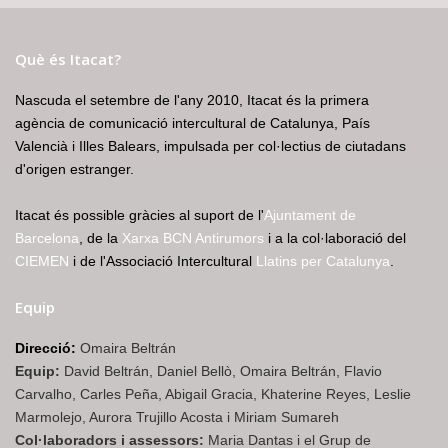
Què és Itacat?
Nascuda el setembre de l'any 2010, Itacat és la primera
agència de comunicació intercultural de Catalunya, País
Valencià i Illes Balears, impulsada per col·lectius de ciutadans
d'origen estranger.
Itacat és possible gràcies al suport de l'
Ajuntament de
Barcelona
, de la
Xarxa BCN Antirumors
i a la col·laboració del
CIEMEN
i de l'Associació Intercultural
Llatins per Catalunya
.
Equip
Direcció:
Omaira Beltrán
Equip:
David Beltrán, Daniel Bellò, Omaira Beltrán, Flavio
Carvalho, Carles Peña, Abigail Gracia, Khaterine Reyes, Leslie
Marmolejo, Aurora Trujillo Acosta i Miriam Sumareh
Col·laboradors i assessors:
Maria Dantas i el Grup de